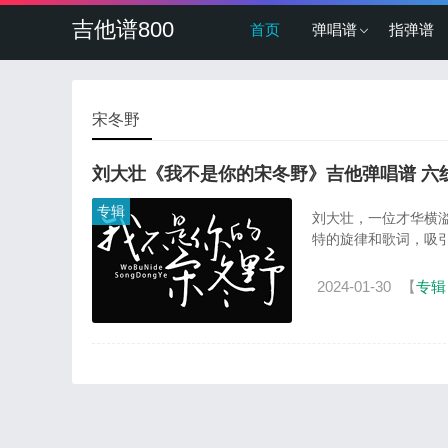
吉他谱800
首页
弹唱谱
指弹谱
宋冬野
刘大壮《我不是你的宋冬野》吉他弹唱谱 六
专辑
刘大壮，一位才华横
特的旋律和歌词，吸引
2024-01-30
【
专辑