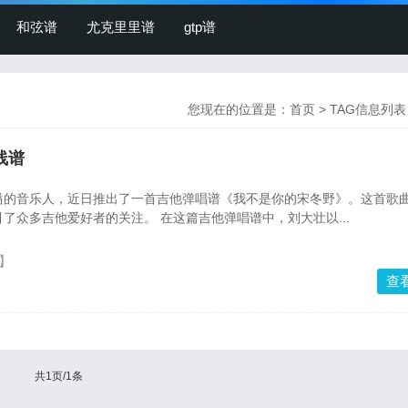
和弦谱
尤克里里谱
gtp谱
您现在的位置是：
首页
> TAG信息列表
线谱
溢的音乐人，近日推出了一首吉他弹唱谱《我不是你的宋冬野》。这首歌
了众多吉他爱好者的关注。 在这篇吉他弹唱谱中，刘大壮以...
】
查
共1页/1条