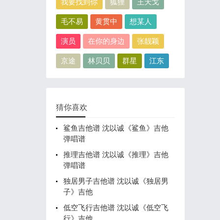
我要找到你
狐狸
王天戈
毛不易
黄贯中
想某人
演员
在你的身边
张靓颖
京途
林贝贝
群星
江东
猜你喜欢
鲨鱼吉他谱 沈以诚《鲨鱼》吉他
弹唱谱
推理吉他谱 沈以诚《推理》吉他
弹唱谱
独居男子吉他谱 沈以诚《独居男
子》吉他
低空飞行吉他谱 沈以诚《低空飞
行》吉他