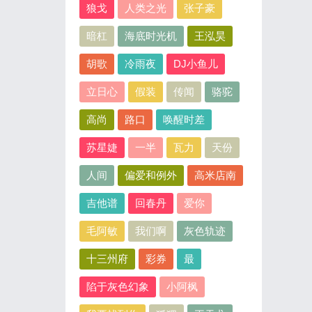
狼戈
人类之光
张子豪
暗杠
海底时光机
王泓昊
胡歌
冷雨夜
DJ小鱼儿
立日心
假装
传闻
骆驼
高尚
路口
唤醒时差
苏星婕
一半
瓦力
天份
人间
偏爱和例外
高米店南
吉他谱
回春丹
爱你
毛阿敏
我们啊
灰色轨迹
十三州府
彩券
最
陷于灰色幻象
小阿枫