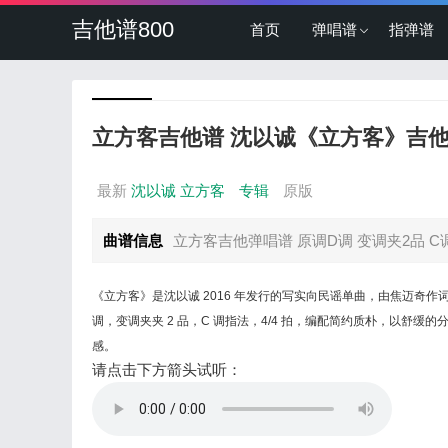
吉他谱800
首页
弹唱谱
指弹谱
立方客吉他谱 沈以诚《立方客》吉他
最新
沈以诚
立方客
专辑
原版
曲谱信息
立方客吉他弹唱谱 原调D调 变调夹2品 C调指
《立方客》是沈以诚 2016 年发行的写实向民谣单曲，由焦迈奇
调，变调夹夹 2 品，C 调指法，4/4 拍，编配简约质朴，以
感。
请点击下方箭头试听：