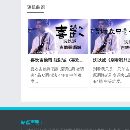
随机曲谱
喜欢吉他谱 沈以诚《喜欢》吉他弹唱谱
喜欢吉他弹唱谱 原调E调 变调
别看我只是一只羊吉
夹4品 C调指法 4/4拍 中等难
原调降a调 变调夹1
度...
4/4拍 中等难度...
站点声明：