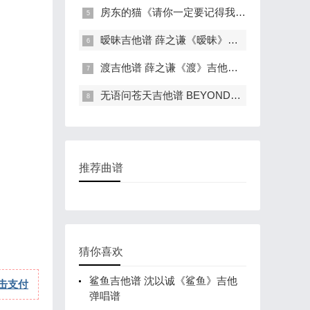
房东的猫《请你一定要记得我吗》吉他弹
暧昧吉他谱 薛之谦《暧昧》吉他弹唱谱
渡吉他谱 薛之谦《渡》吉他弹唱谱 六线
无语问苍天吉他谱 BEYOND《无语问苍天》吉
推荐曲谱
猜你喜欢
鲨鱼吉他谱 沈以诚《鲨鱼》吉他
击支付
弹唱谱