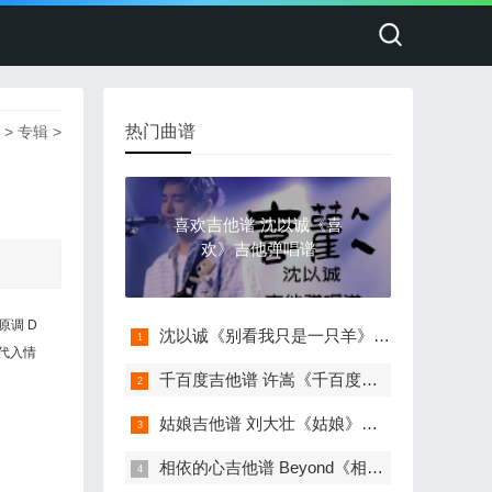
热门曲谱
>
专辑
>
喜欢吉他谱 沈以诚《喜
欢》吉他弹唱谱
原调 D
沈以诚《别看我只是一只羊》吉他弹唱谱
代入情
千百度吉他谱 许嵩《千百度》吉他弹唱谱
姑娘吉他谱 刘大壮《姑娘》吉他弹唱谱
相依的心吉他谱 Beyond《相依的心》吉他弹