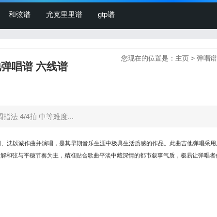
和弦谱
尤克里里谱
gtp谱
您现在的位置是：
主页
>
弹唱谱
弹唱谱 六线谱
法 4/4拍 中等难度...
作词、沈以诚作曲并演唱，是其早期音乐生涯中极具生活质感的作品。此曲吉他弹唱采用
舒缓的分解和弦与平稳节奏为主，精准贴合歌曲平淡中藏深情的都市叙事气质，极易让弹唱者