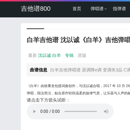
吉他谱800
首页
弹唱谱
指弹谱
白羊吉他谱 沈以诚《白羊》吉他弹唱
最新
沈以诚
白羊
专辑
原版
曲谱信息
白羊吉他弹唱谱 原调降e调 变调夹3品 C调指
《白羊》由徐秉龙包揽词曲创作，与沈以诚合唱，2017 年 10 月
弹唱，指法简洁，贴合原作轻快温柔的旋律气质，让乐器与人声的
请点击下方箭头试听：