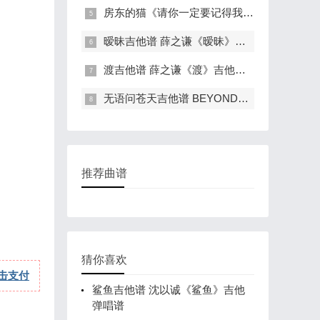
房东的猫《请你一定要记得我吗》吉他弹
暧昧吉他谱 薛之谦《暧昧》吉他弹唱谱
渡吉他谱 薛之谦《渡》吉他弹唱谱 六线
无语问苍天吉他谱 BEYOND《无语问苍天》吉
推荐曲谱
猜你喜欢
击支付
鲨鱼吉他谱 沈以诚《鲨鱼》吉他
弹唱谱