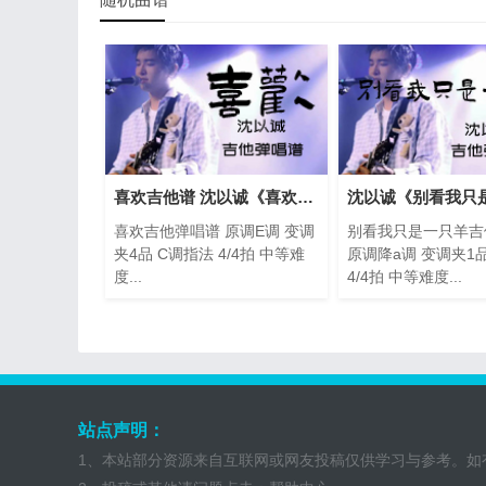
喜欢吉他谱 沈以诚《喜欢》吉他弹唱谱
喜欢吉他弹唱谱 原调E调 变调
别看我只是一只羊吉
夹4品 C调指法 4/4拍 中等难
原调降a调 变调夹1
度...
4/4拍 中等难度...
站点声明：
1、本站部分资源来自互联网或网友投稿仅供学习与参考。如