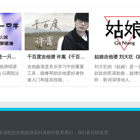
沈以诚《别看我只是一只羊》吉他弹唱谱
千百度吉他谱 许嵩《千百度》吉他弹唱谱
他弹唱谱
吉他曲谱是音乐学习中的重要
刘大壮的《姑娘》是一
品 G调指法
工具，能够帮助吉他爱好者快
款款的民谣歌曲，旋律
速入门和提高技能。...
听，歌词深情动人。...
有侵犯您的权益请及时发邮件联系我们，我们将尽快处理。