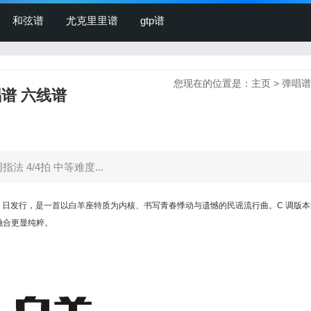
和弦谱
尤克里里谱
gtp谱
您现在的位置是：
主页
>
弹唱谱
谱 六线谱
法 4/4拍 中等难度...
 26 日发行，是一首以白羊座特质为内核、书写青春悸动与遗憾的民谣流行曲。C 调版
融合更显纯粹。